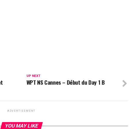
UP NEXT
et
WPT NS Cannes – Début du Day 1 B
ADVERTISEMENT
YOU MAY LIKE