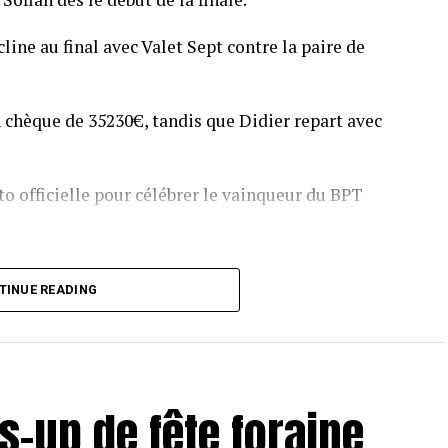
line au final avec Valet Sept contre la paire de
 chèque de 35230€, tandis que Didier repart avec
o officielle pour célébrer le vainqueur du BPT
T Toulouse 2018, en costaud !
TINUE READING
s-up de fête foraine