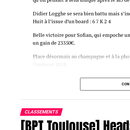
Didier Logghe se sera bien battu mais s’inc
Huit à l’issue d’un board : 6 7 K 2 4
Belle victoire pour Sofian, qui empoche un
un gain de 23350€.
Place désormais au champagne et à la phot
Toulouse 2018.
Assis devant une tonne, Sofian remporte le trophée du BP
CON
CLASSEMENTS
[BPT Toulouse] Head