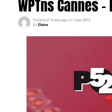
WPTns Cannes – L
Published
14 ans ago
on
1 juin 2012
By
Elaine