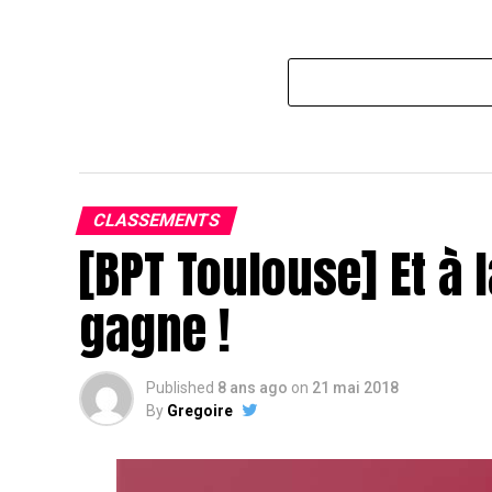
CLASSEMENTS
[BPT Toulouse] Et à l
gagne !
Published
8 ans ago
on
21 mai 2018
By
Gregoire