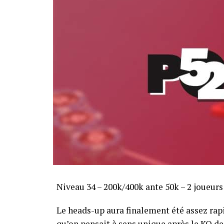
Niveau 34 – 200k/400k ante 50k – 2 joueurs
Le heads-up aura finalement été assez ra
qu’on pensait à sens unique après le KO de 