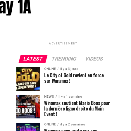
ay 1A
ADVERTISEMENT
LATEST
TRENDING
VIDEOS
ONLINE
il y a 3 jours
Le City of Gold revient en force
sur Winamax !
NEWS
il y a 1 semaine
Winamax soutient Mario Boos pour
la dernière ligne droite du Main
Event !
ONLINE
il y a 2 semaines
Winamax vous invite sur ses