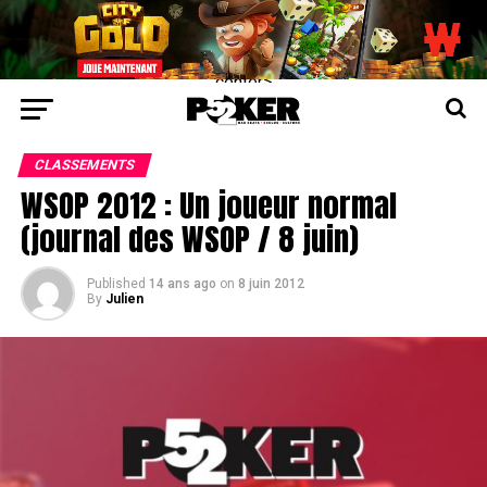
center>
CLASSEMENTS
WSOP 2012 : Un joueur normal
(journal des WSOP / 8 juin)
Published
14 ans ago
on
8 juin 2012
By
Julien