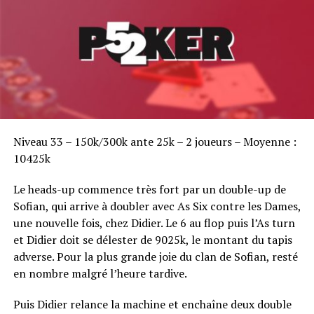
détester.
Ce jeudi, quelques minutes avant le démarrage du Day 2
du Stud-8, Doyle Brunson roulait doucement dans le
couloir menant à l’Amazon Room sur son scooter
électrique, à petite allure afin que sa fille Anjela puisse
marcher à ses côtés. C’est son premier tournoi de
l’édition 2012, et le vieux Rounder a déclaré qu’il n’en
Sofian Benaissa, vainqueur bien entouré !
ferait pas plus d’une demie douzaine —sûrement les
Niveau 33 – 150k/300k ante 25k – 2 joueurs – Moyenne :
Stud et Razz à fort buy-in ainsi que les mixed-games,
10425k
voire le One Drop. Sur la centaine de mètres séparant
Le heads-up commence très fort par un double-up de
du parking du Rio et l’Amazon Room, pas un passant
Sofian, qui arrive à doubler avec As Six contre les Dames,
pour arrêter la légende encore vivante du poker. Dans
une nouvelle fois, chez Didier. Le 6 au flop puis l’As turn
un calme total, seulement troublé par le
et Didier doit se délester de 9025k, le montant du tapis
bourdonnement du moteur électrique de sa chaise
adverse. Pour la plus grande joie du clan de Sofian, resté
roulante, Brunson s’est dirigé vers sa table, un large
en nombre malgré l’heure tardive.
sourire aux lèvres, plus en forme que jamais, stetson visé
sur la tête. Le premier à le saluer ? Ivey lui-même,
Puis Didier relance la machine et enchaîne deux double
détendu, sans le moindre logo sur lui, prêt à en