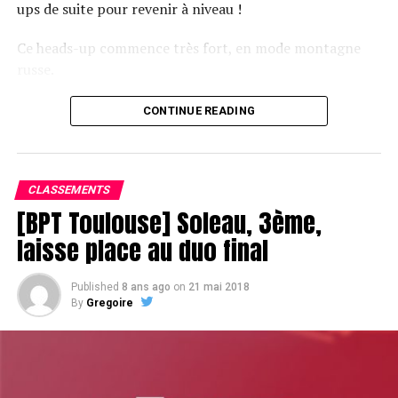
ups de suite pour revenir à niveau !
découdre dans une relaxation absolue qui rappelle les
gros cash-games de Vegas.
Ce heads-up commence très fort, en mode montagne
russe.
CONTINUE READING
Le champagne va réchauffer si les deux finalistes ne se décident pas !
CLASSEMENTS
[BPT Toulouse] Soleau, 3ème,
laisse place au duo final
Published
8 ans ago
on
21 mai 2018
By
Gregoire
Le temps des stars du poker semble presqu’oublié. Le
public, privé des émissions télévisées produites jusqu’à