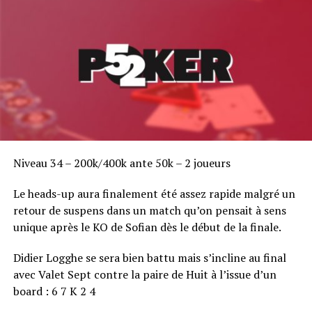
Hier, au casino Rio, dans la Brasilia Room, les tables de
l’event 16, un NLHE 6-handed à 1 500€ ont débordé sur
l’Amazon Room et son tournoi de Stud-8 à 5 000$. Deux
salles complètes, à ras bord, mais un sentiment de
quasi-vide étrange, rarement présent lors des World
Series. Et, au beau milieu des foules d’anonymes, tous les
grands noms du poker : Ivey, Hellmuth, Negreanu, Doyle
Brunson même. Seule différence : eux aussi sont
redevenus des joueurs normaux.
Niveau 34 – 200k/400k ante 50k – 2 joueurs
Le heads-up aura finalement été assez rapide malgré un
retour de suspens dans un match qu’on pensait à sens
unique après le KO de Sofian dès le début de la finale.
Didier Logghe se sera bien battu mais s’incline au final
avec Valet Sept contre la paire de Huit à l’issue d’un
board : 6 7 K 2 4