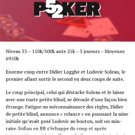
la saturation sur les chaines du câble américain, se
contente désormais du World Poker Tour, et de sa
cohorte de « newcomers » qui ne bénéficient pas du
même capital séduction que la première génération de
joueurs, Hansen, Tony G, Antonius, Negreanu en tête.
Tous ces joueurs leurs ressemblent, jusqu’à rendre
l’Average Joe encore plus normal qu’il ne l’était
Niveau 33 – 150k/300k ante 25k – 3 joueurs – Moyenne
auparavant. Et les stars, désormais absentes des High
6950k
Stakes Poker, Poker After Dark ou Big Game —toutes ces
émissions ont sauté puisque, financées intégralement
Enorme coup entre Didier Logghe et Ludovic Soleau, le
par les rooms online, elles n’avaient plus aucun moyen
premier allant sortir le second en deux coups de suite.
de production suite au Black Friday— retombent dans
un anonymat qu’elles ne semblent pas détester. Où est
Le coup principal, celui qui déstacke Soleau et le laisse
passé le temps, encore récent, des foules en liesses
avec une toute petite blind, se déroule d’une façon bien
postées pendant des heures derrière la table de
étrange. Fatigue ou méconnaissance des règles, Didier
Negreanu, dans les premiers niveaux des Day 1,
de petite blind, annonce « relance » en poussant la mise
applaudissant à chaque bon mot pénible du Canadien ?
initiale qu’avait posé Ludovic au bouton, soit un min-
Que sont devenues les entrées grandiloquentes et
raise. Sofian en BB s’échappe du coup et après
pompeuses d’Hellmuth aux World Series, en Napoléon