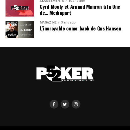
CLASSEMENTS
10 ans ago
UP NEXT
Cyril Mouly et Arnaud Mimran à la Une
Sport ou poker ?
de… Mediapart
DON'T MISS
Cérémonie de remise du bracelet WSOP d'Aubin Cazals
MAGAZINE
3 ans ago
L’incroyable come-back de Gus Hansen