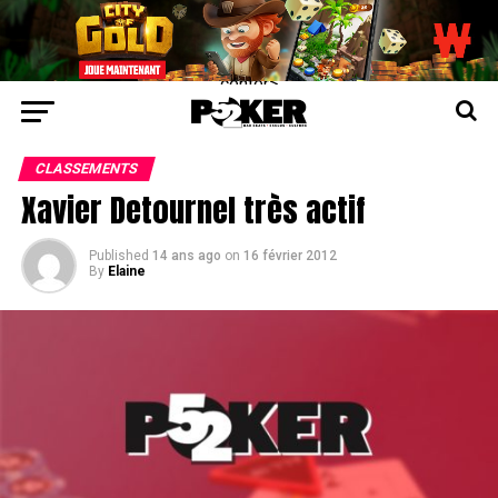
center>
CLASSEMENTS
Xavier Detournel très actif
Published
14 ans ago
on
16 février 2012
By
Elaine