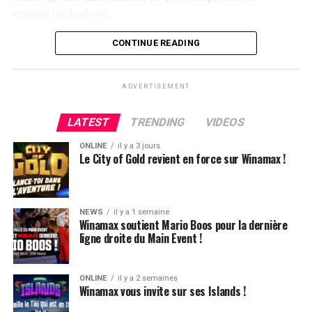
compléter Ludovic.
Flop QJ4. All-in de Ludovic et insta call de Logghe, avec
CONTINUE READING
QQ pour brelan max floppé. Ludovic retourne les As,
meurtris, et rien ne vient l’aider. Après avoir payé les
ADVERTISEMENT
4420k du tapis adverse, il ne lui reste que 450k, soit à
peine une BB, qu’il perdra le coup suivant contre le
LATEST
TRENDING
VIDEOS
même adversaire.
ONLINE
il y a 3 jours
Ludovic Soleau sort donc à la troisième place, pour un
Le City of Gold revient en force sur Winamax !
joli gain de 15720€ !
Place au heads-up final.
NEWS
il y a 1 semaine
Winamax soutient Mario Boos pour la dernière
ligne droite du Main Event !
ONLINE
il y a 2 semaines
Winamax vous invite sur ses Islands !