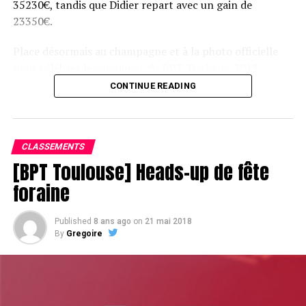
35230€, tandis que Didier repart avec un gain de
23350€.
Place désormais au champagne et à la photo officielle
pour célébrer le vainqueur du BPT Toulouse 2018.
CONTINUE READING
Assis devant une tonne, Sofian remporte le trophée du BPT Toulouse
2018, en costaud !
CLASSEMENTS
[BPT Toulouse] Heads-up de fête
foraine
Published
8 ans ago
on
21 mai 2018
By
Gregoire