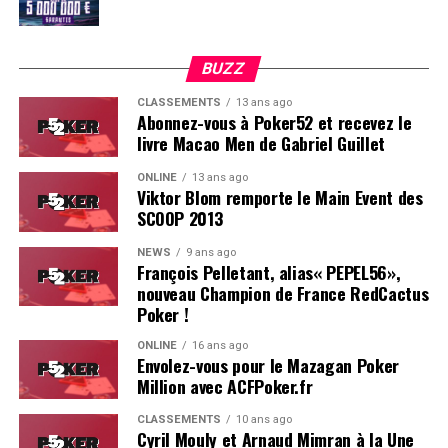
BUZZ
CLASSEMENTS
13 ans ago
Abonnez-vous à Poker52 et recevez le
livre Macao Men de Gabriel Guillet
ONLINE
13 ans ago
Viktor Blom remporte le Main Event des
SCOOP 2013
Soleau à gauche, sorti par Logghe au centre
NEWS
9 ans ago
François Pelletant, alias« PEPEL56»,
nouveau Champion de France RedCactus
Poker !
ONLINE
16 ans ago
Envolez-vous pour le Mazagan Poker
Million avec ACFPoker.fr
CLASSEMENTS
10 ans ago
Cyril Mouly et Arnaud Mimran à la Une