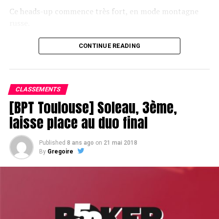
Ce heads-up commence très fort, en mode montagne
russe.
CONTINUE READING
Le champagne va réchauffer si les deux finalistes ne se décident pas !
CLASSEMENTS
[BPT Toulouse] Soleau, 3ème,
laisse place au duo final
Published
8 ans ago
on
21 mai 2018
By
Gregoire