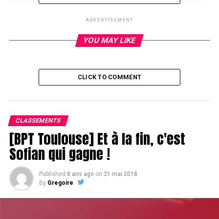
en faisant lâcher un vilain qui mise 500 sur [7h] [td] [8c]
[4h] [6d]. Xavier porte les enchères à 1500 jetons et
ADVERTISEMENT
remporte le coup…
YOU MAY LIKE
RELATED TOPICS:
UP NEXT
CLICK TO COMMENT
Super départ pour Franck Boyer
DON'T MISS
Coup d'envoi de l'Unibet Open de Prague
CLASSEMENTS
[BPT Toulouse] Et à la fin, c'est
Sofian qui gagne !
Published
8 ans ago
on
21 mai 2018
By
Gregoire