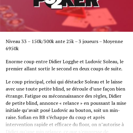
Niveau 33 – 150k/300k ante 25k – 3 joueurs – Moyenne
6950k
Enorme coup entre Didier Logghe et Ludovic Soleau, le
premier allant sortir le second en deux coups de suite.
Le coup principal, celui qui déstacke Soleau et le laisse
avec une toute petite blind, se déroule d’une façon bien
étrange. Fatigue ou méconnaissance des règles, Didier
de petite blind, annonce « relance » en poussant la mise
initiale qu’avait posé Ludovic au bouton, soit un min-
raise. Sofian en BB s’échappe du coup et après
intervention rapide et efficace du floor, on n’autorise à
Didier qu’une min relance, ce que s’empresse de