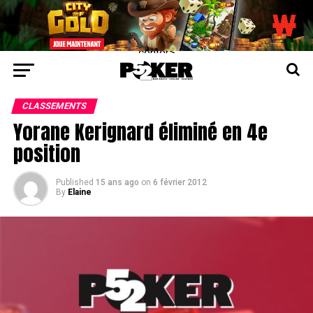
center>
CLASSEMENTS
Yorane Kerignard éliminé en 4e
position
Published
15 ans ago
on
6 février 2012
By
Elaine