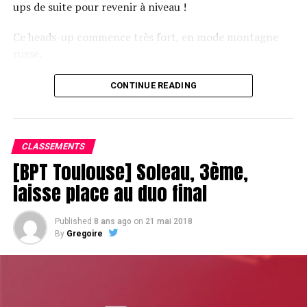
ups de suite pour revenir à niveau !
Ce heads-up commence très fort, en mode montagne
russe.
CONTINUE READING
Le champagne va réchauffer si les deux finalistes ne se décident pas !
CLASSEMENTS
[BPT Toulouse] Soleau, 3ème,
laisse place au duo final
Published
8 ans ago
on
21 mai 2018
By
Gregoire