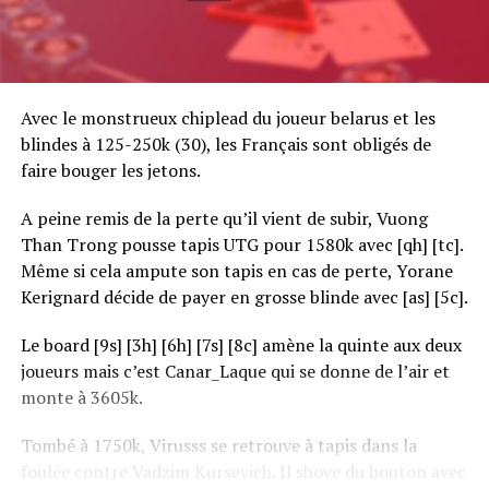
Avec le monstrueux chiplead du joueur belarus et les
blindes à 125-250k (30), les Français sont obligés de
faire bouger les jetons.
A peine remis de la perte qu’il vient de subir, Vuong
Than Trong pousse tapis UTG pour 1580k avec [qh] [tc].
Même si cela ampute son tapis en cas de perte, Yorane
Kerignard décide de payer en grosse blinde avec [as] [5c].
Le board [9s] [3h] [6h] [7s] [8c] amène la quinte aux deux
joueurs mais c’est Canar_Laque qui se donne de l’air et
monte à 3605k.
Tombé à 1750k, Virusss se retrouve à tapis dans la
foulée contre Vadzim Kursevich. Il shove du bouton avec