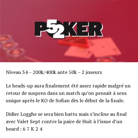
Niveau 34 – 200k/400k ante 50k – 2 joueurs
Yorane Kerignard, quatrième de l'EPT Deauville 2012
Le heads-up aura finalement été assez rapide malgré un
Chipcount
retour de suspens dans un match qu’on pensait à sens
1 Vadzim Kursevich 18765
unique après le KO de Sofian dès le début de la finale.
2 Paul Guichard 4575k
3 Vuong Than Trong 3170k
Didier Logghe se sera bien battu mais s’incline au final
avec Valet Sept contre la paire de Huit à l’issue d’un
board : 6 7 K 2 4
RELATED TOPICS: