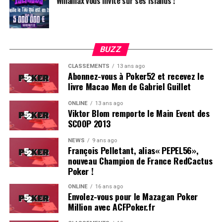
Winamax vous invite sur ses Islands !
BUZZ
CLASSEMENTS
13 ans ago
Abonnez-vous à Poker52 et recevez le
livre Macao Men de Gabriel Guillet
ONLINE
13 ans ago
Viktor Blom remporte le Main Event des
SCOOP 2013
Soleau à gauche, sorti par Logghe au centre
NEWS
9 ans ago
François Pelletant, alias« PEPEL56»,
nouveau Champion de France RedCactus
Poker !
ONLINE
16 ans ago
Envolez-vous pour le Mazagan Poker
Million avec ACFPoker.fr