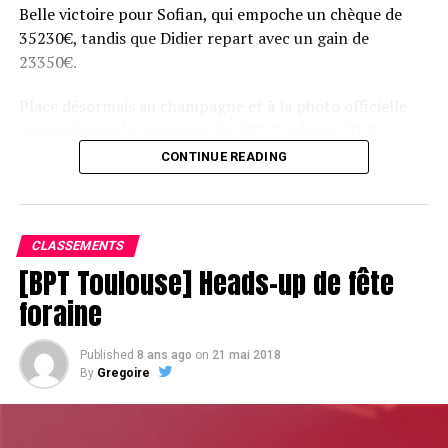
Belle victoire pour Sofian, qui empoche un chèque de
UP NEXT
35230€, tandis que Didier repart avec un gain de
Vuong Than Trong troisième
23350€.
DON'T MISS
Kursevich remporte le coup du tournoi
Place désormais au champagne et à la photo officielle
pour célébrer le vainqueur du BPT Toulouse 2018.
CONTINUE READING
Assis devant une tonne, Sofian remporte le trophée du BPT Toulouse
2018, en costaud !
CLASSEMENTS
[BPT Toulouse] Heads-up de fête
foraine
Published
8 ans ago
on
21 mai 2018
By
Gregoire