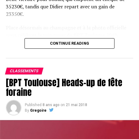
35230€, tandis que Didier repart avec un gain de
23350€.
Place désormais au champagne et à la photo officielle
pour célébrer le vainqueur du BPT Toulouse 2018.
CONTINUE READING
Assis devant une tonne, Sofian remporte le trophée du BPT Toulouse
2018, en costaud !
CLASSEMENTS
[BPT Toulouse] Heads-up de fête
foraine
Published
8 ans ago
on
21 mai 2018
By
Gregoire