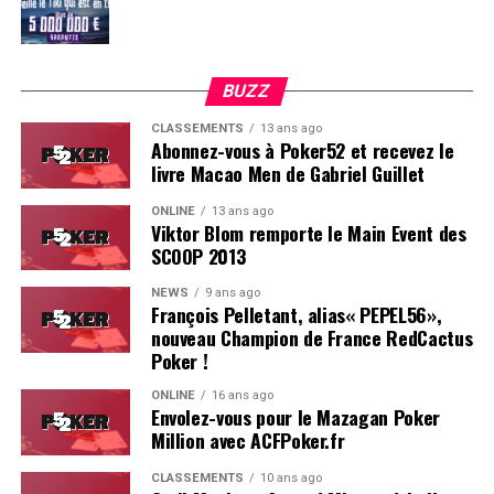
BUZZ
CLASSEMENTS
13 ans ago
Abonnez-vous à Poker52 et recevez le
livre Macao Men de Gabriel Guillet
ONLINE
13 ans ago
Viktor Blom remporte le Main Event des
SCOOP 2013
Soleau à gauche, sorti par Logghe au centre
NEWS
9 ans ago
François Pelletant, alias« PEPEL56»,
nouveau Champion de France RedCactus
Poker !
ONLINE
16 ans ago
Envolez-vous pour le Mazagan Poker
Million avec ACFPoker.fr
CLASSEMENTS
10 ans ago