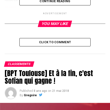
CONTINUE READING
UP NEXT
Nouvelle table de la mort
ADVERTISEMENT
DON'T MISS
YOU MAY LIKE
Dernières news en vrac
CLICK TO COMMENT
CLASSEMENTS
[BPT Toulouse] Et à la fin, c'est
Sofian qui gagne !
Published
8 ans ago
on
21 mai 2018
By
Gregoire