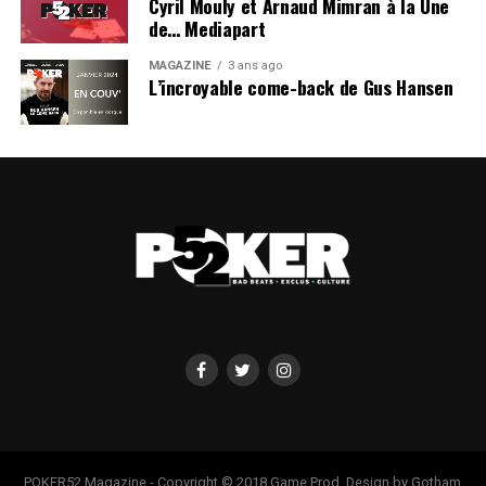
Cyril Mouly et Arnaud Mimran à la Une
de… Mediapart
MAGAZINE
3 ans ago
L’incroyable come-back de Gus Hansen
POKER52 Magazine - Copyright © 2018 Game Prod. Design by Gotham