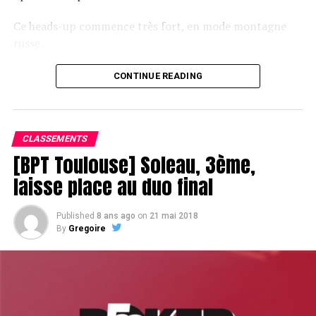
Ce heads-up commence très fort, en mode montagne
russe.
CONTINUE READING
Le champagne va réchauffer si les deux finalistes ne se décident pas !
CLASSEMENTS
[BPT Toulouse] Soleau, 3ème,
laisse place au duo final
Published
8 ans ago
on
21 mai 2018
By
Gregoire