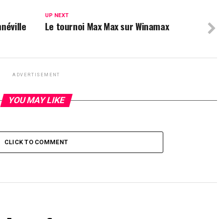
UP NEXT
néville
Le tournoi Max Max sur Winamax
ADVERTISEMENT
YOU MAY LIKE
CLICK TO COMMENT