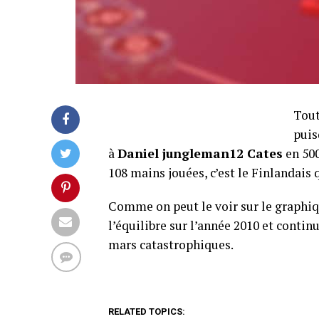
Tout
puis
à
Daniel jungleman12 Cates
en 50
108 mains jouées, c’est le Finlandais 
Comme on peut le voir sur le graphiqu
l’équilibre sur l’année 2010 et contin
mars catastrophiques.
RELATED TOPICS: