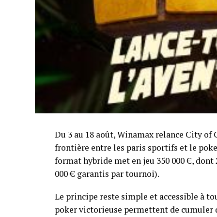
Du 3 au 18 août, Winamax relance City of 
frontière entre les paris sportifs et le pok
format hybride met en jeu 350 000 €, dont 
000 € garantis par tournoi).
Le principe reste simple et accessible à t
poker victorieuse permettent de cumuler de