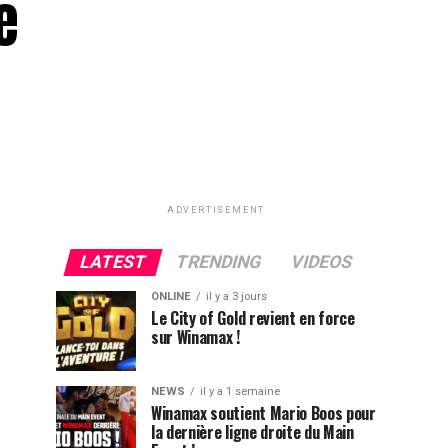
e
ADVERTISEMENT
LATEST
TRENDING
VIDEOS
ONLINE
il y a 3 jours
Le City of Gold revient en force
sur Winamax !
NEWS
il y a 1 semaine
Winamax soutient Mario Boos pour
la dernière ligne droite du Main