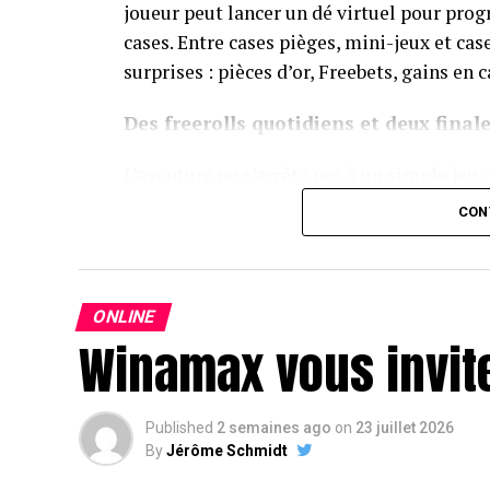
joueur peut lancer un dé virtuel pour prog
cases. Entre cases pièges, mini-jeux et ca
surprises : pièces d’or, Freebets, gains en 
Des freerolls quotidiens et deux fina
L’aventure ne s’arrête pas à un simple jeu d
Parmi les cases les plus convoitées du plat
CON
freerolls quotidiens City of Gold 10K. Ces
heures, garantissent une dotation de 10 00
moins un tour complet du plateau décroche
ONLINE
grands tournois finaux City of Gold – Final
Winamax vous invite
lundi 17 et mardi 18 août à 20h30, avec 100
total de 200 000 € offerts lors de ces deux 
Published
2 semaines ago
on
23 juillet 2026
By
Jérôme Schmidt