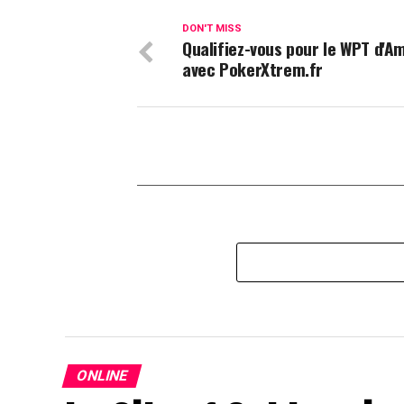
DON'T MISS
Qualifiez-vous pour le WPT d'Am
avec PokerXtrem.fr
ONLINE