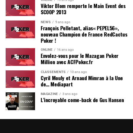
Viktor Blom remporte le Main Event des
SCOOP 2013
NEWS
9 ans ago
François Pelletant, alias« PEPEL56»,
nouveau Champion de France RedCactus
Poker !
ONLINE
16 ans ago
Envolez-vous pour le Mazagan Poker
Million avec ACFPoker.fr
CLASSEMENTS
10 ans ago
Cyril Mouly et Arnaud Mimran à la Une
de… Mediapart
MAGAZINE
3 ans ago
L’incroyable come-back de Gus Hansen