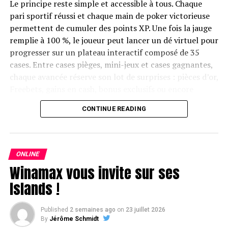
Le principe reste simple et accessible à tous. Chaque
pari sportif réussi et chaque main de poker victorieuse
permettent de cumuler des points XP. Une fois la jauge
RELATED TOPICS:
remplie à 100 %, le joueur peut lancer un dé virtuel pour
UP NEXT
Patrik Antonius gagne 66.000$ contre Jungleman12
progresser sur un plateau interactif composé de 35
cases. Entre cases pièges, mini-jeux et cases gagnantes,
DON'T MISS
chaque avancée réserve son lot de surprises : pièces d’or,
WPT Bellagio Festa al Lago – Day 3 : Jeff Madsen le
Freebets, gains en cash, bonus exclusifs ou encore
retour ?
tickets de tournois.
CONTINUE READING
Des freerolls quotidiens et deux finales garantissant
100 000 € chacune
ONLINE
L’aventure ne s’arrête pas à un simple jeu de plateau :
Winamax vous invite sur ses
elle se poursuit sur les tables de poker. Parmi les cases
les plus convoitées du plateau, celle attribuant un ticket
Islands !
aux tournois freerolls quotidiens City of Gold 10K. Ces
rendez-vous du soir, organisés chaque jour à 20 heures,
Published
2 semaines ago
on
23 juillet 2026
garantissent une dotation de 10 000 € par édition.Enfin,
By
Jérôme Schmidt