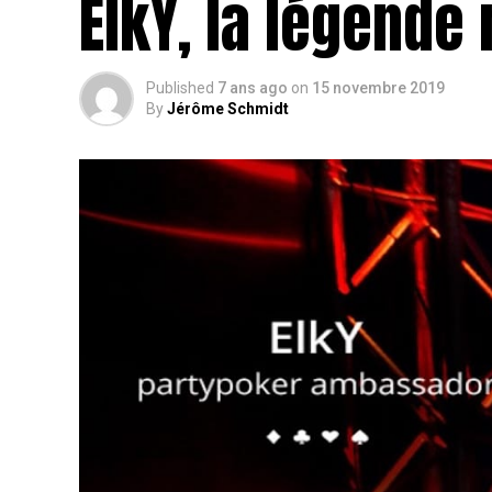
ElkY, la légende
Published
7 ans ago
on
15 novembre 2019
By
Jérôme Schmidt