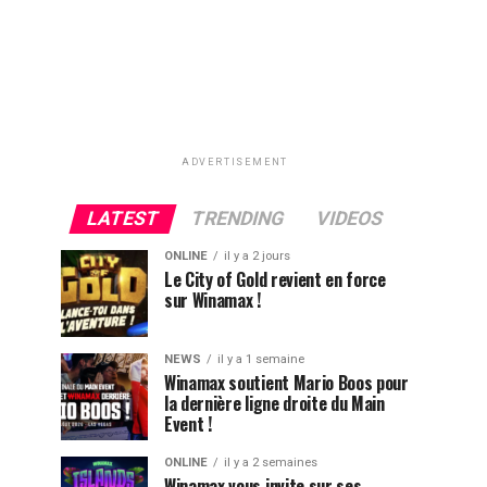
ADVERTISEMENT
LATEST
TRENDING
VIDEOS
ONLINE
il y a 2 jours
Le City of Gold revient en force
sur Winamax !
NEWS
il y a 1 semaine
Winamax soutient Mario Boos pour
la dernière ligne droite du Main
Event !
ONLINE
il y a 2 semaines
Winamax vous invite sur ses