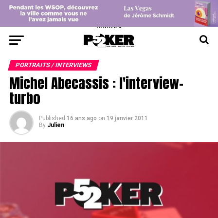
center>
PORTRAITS / INTERVIEWS
Michel Abecassis : l'interview-
turbo
Published
16 ans ago
on
19 janvier 2011
By
Julien