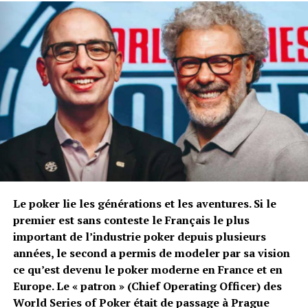
Quels sont vos numéros de siège préférés à la
table ?
N° 2,3,7 et 8 : les sièges d’où on peut tout voir sans
avoir à tourner la tête.
Quelle musique écoutez-vous pendant un tournoi ?
J’évite la musique depuis quelque temps, de manière à
mieux me concentrer sur toutes les infos et bruits de la
table.
Sinon : musiques de films, Sinatra, Ella Fitzgerald,
variété française, musique classique.
Quel est votre joueur étranger préféré ?
Le poker lie les générations et les aventures. Si le
Patrik Antonius pour sa « présence » et Tom Dwan pour
premier est sans conteste le Français le plus
son génie.
important de l’industrie poker depuis plusieurs
années, le second a permis de modeler par sa vision
Quel est votre sportif préféré ?
ce qu’est devenu le poker moderne en France et en
« All Time »: Muhammad Ali.
Europe. Le « patron » (Chief Operating Officer) des
Aujourd’hui: Roger Federer.
World Series of Poker était de passage à Prague