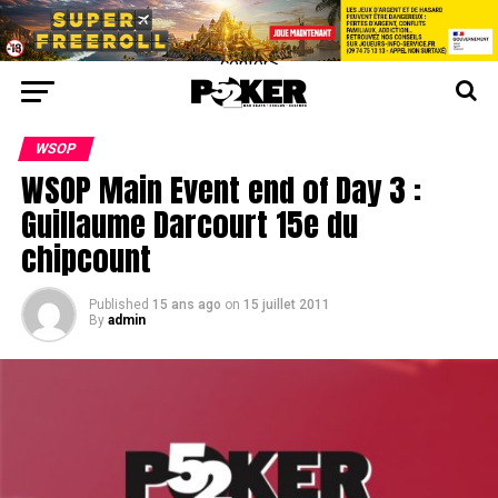
center>
WSOP
WSOP Main Event end of Day 3 :
Guillaume Darcourt 15e du
chipcount
Published
15 ans ago
on
15 juillet 2011
By
admin