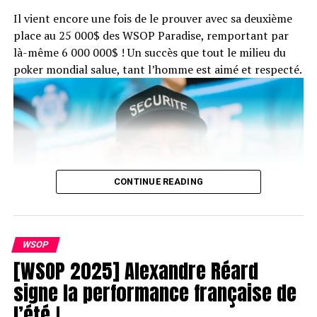
établissements de Las Vegas, et nous sommes honorés
Il vient encore une fois de le prouver avec sa deuxième
d’organiser cet événement au futur Club Casino
place au 25 000$ des WSOP Paradise, remportant par
Partouche. »
là-même 6 000 000$ ! Un succès que tout le milieu du
poker mondial salue, tant l’homme est aimé et respecté.
CONTINUE READING
WSOP
[WSOP 2025] Alexandre Réard
signe la performance française de
l’été !