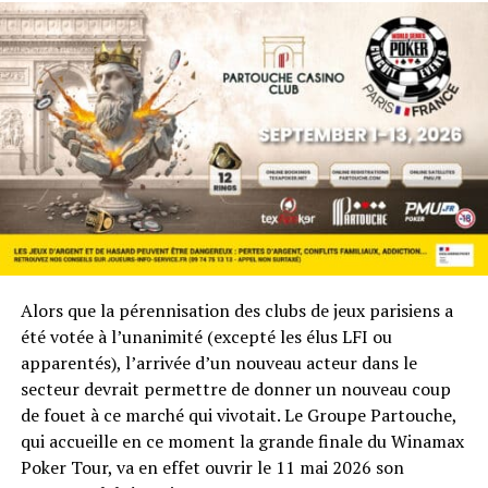
Patrick Sacrispeyre 151k
Antony Lellouche 150k
Arnaud Esquevin 140k
Jacques Zaïcik 125k
Gabriel Nassif 104k
Christophe Benzimra 102k
David Colin 100k
Mesbah Guerfi 84 500
RELATED TOPICS:
Alors que la pérennisation des clubs de jeux parisiens a
UP NEXT
été votée à l’unanimité (excepté les élus LFI ou
Journal des WSOP (14 juillet 2011) : Marcher sur l'eau
apparentés), l’arrivée d’un nouveau acteur dans le
DON'T MISS
secteur devrait permettre de donner un nouveau coup
WSOP Main Event : bilan et chipcount à l'entame du Day
de fouet à ce marché qui vivotait. Le Groupe Partouche,
3
qui accueille en ce moment la grande finale du Winamax
Poker Tour, va en effet ouvrir le 11 mai 2026 son