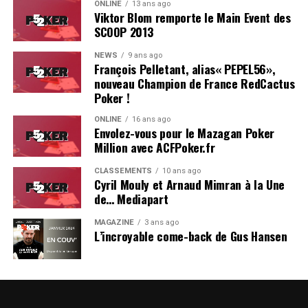
ONLINE
13 ans ago
Viktor Blom remporte le Main Event des
SCOOP 2013
NEWS
9 ans ago
François Pelletant, alias« PEPEL56»,
nouveau Champion de France RedCactus
Poker !
ONLINE
16 ans ago
Envolez-vous pour le Mazagan Poker
Million avec ACFPoker.fr
CLASSEMENTS
10 ans ago
Cyril Mouly et Arnaud Mimran à la Une
de… Mediapart
MAGAZINE
3 ans ago
L’incroyable come-back de Gus Hansen