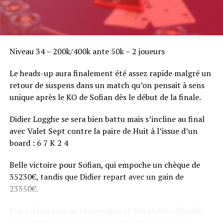
Niveau 34 – 200k/400k ante 50k – 2 joueurs
Le heads-up aura finalement été assez rapide malgré un
retour de suspens dans un match qu’on pensait à sens
unique après le KO de Sofian dès le début de la finale.
Didier Logghe se sera bien battu mais s’incline au final
avec Valet Sept contre la paire de Huit à l’issue d’un
board : 6 7 K 2 4
Belle victoire pour Sofian, qui empoche un chèque de
35230€, tandis que Didier repart avec un gain de
23350€.
Place désormais au champagne et à la photo officielle
pour célébrer le vainqueur du BPT Toulouse 2018.