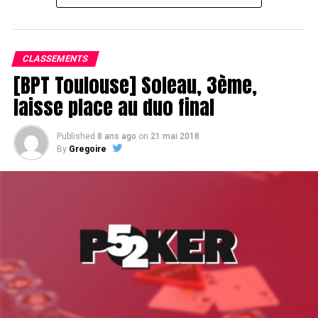
Le champagne va réchauffer si les deux finalistes ne se décident pas !
CLASSEMENTS
[BPT Toulouse] Soleau, 3ème,
laisse place au duo final
Published
8 ans ago
on
21 mai 2018
By
Gregoire