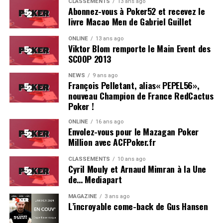
CLASSEMENTS
13 ans ago
Abonnez-vous à Poker52 et recevez le
livre Macao Men de Gabriel Guillet
ONLINE
13 ans ago
Viktor Blom remporte le Main Event des
SCOOP 2013
Soleau à gauche, sorti par Logghe au centre
NEWS
9 ans ago
François Pelletant, alias« PEPEL56»,
nouveau Champion de France RedCactus
Poker !
ONLINE
16 ans ago
Envolez-vous pour le Mazagan Poker
Million avec ACFPoker.fr
CLASSEMENTS
10 ans ago
Cyril Mouly et Arnaud Mimran à la Une
de… Mediapart
MAGAZINE
3 ans ago
L’incroyable come-back de Gus Hansen