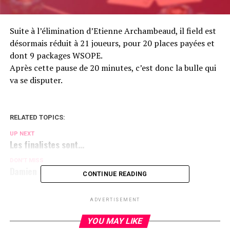
Suite à l’élimination d’Etienne Archambeaud, il field est
désormais réduit à 21 joueurs, pour 20 places payées et
dont 9 packages WSOPE.
Après cette pause de 20 minutes, c’est donc la bulle qui
va se disputer.
RELATED TOPICS:
UP NEXT
Les finalistes sont…
DON'T MISS
Damien Cayet perd un gros coup
CONTINUE READING
ADVERTISEMENT
YOU MAY LIKE