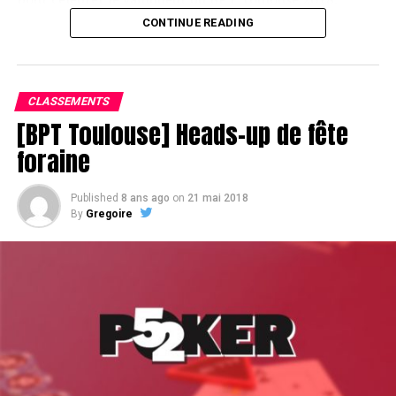
CONTINUE READING
Assis devant une tonne, Sofian remporte le trophée du BPT Toulouse
2018, en costaud !
CLASSEMENTS
[BPT Toulouse] Heads-up de fête
foraine
Published
8 ans ago
on
21 mai 2018
By
Gregoire