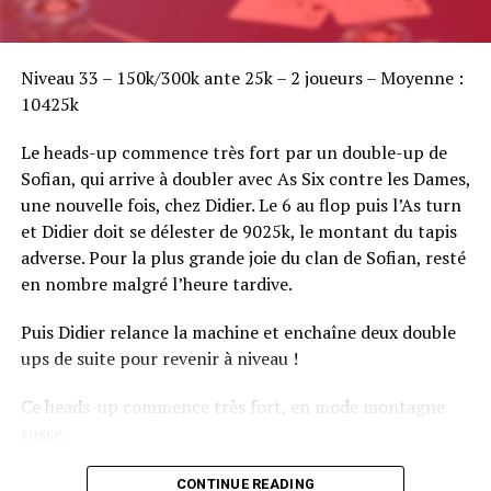
Sofian Benaissa, vainqueur bien entouré !
Niveau 33 – 150k/300k ante 25k – 2 joueurs – Moyenne :
10425k
Le heads-up commence très fort par un double-up de
Sofian, qui arrive à doubler avec As Six contre les Dames,
une nouvelle fois, chez Didier. Le 6 au flop puis l’As turn
et Didier doit se délester de 9025k, le montant du tapis
adverse. Pour la plus grande joie du clan de Sofian, resté
en nombre malgré l’heure tardive.
Puis Didier relance la machine et enchaîne deux double
ups de suite pour revenir à niveau !
Ce heads-up commence très fort, en mode montagne
russe.
CONTINUE READING