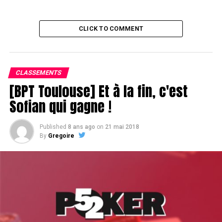
CLICK TO COMMENT
CLASSEMENTS
[BPT Toulouse] Et à la fin, c'est
Sofian qui gagne !
Published
8 ans ago
on
21 mai 2018
By
Gregoire