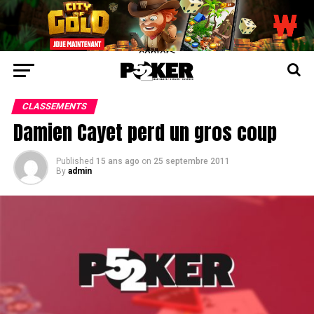
center>
CLASSEMENTS
Damien Cayet perd un gros coup
Published
15 ans ago
on
25 septembre 2011
By
admin