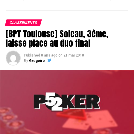
Le champagne va réchauffer si les deux finalistes ne se décident pas !
CLASSEMENTS
[BPT Toulouse] Soleau, 3ème,
laisse place au duo final
Published
8 ans ago
on
21 mai 2018
By
Gregoire