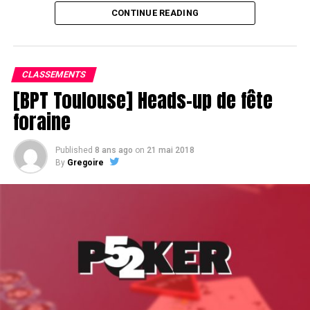
CONTINUE READING
Assis devant une tonne, Sofian remporte le trophée du BPT Toulouse
2018, en costaud !
CLASSEMENTS
[BPT Toulouse] Heads-up de fête
foraine
Published
8 ans ago
on
21 mai 2018
By
Gregoire