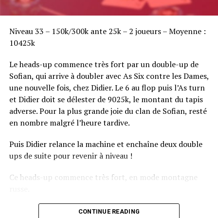
Sofian Benaissa, vainqueur bien entouré !
Niveau 33 – 150k/300k ante 25k – 2 joueurs – Moyenne :
10425k
Le heads-up commence très fort par un double-up de
Sofian, qui arrive à doubler avec As Six contre les Dames,
une nouvelle fois, chez Didier. Le 6 au flop puis l’As turn
et Didier doit se délester de 9025k, le montant du tapis
adverse. Pour la plus grande joie du clan de Sofian, resté
en nombre malgré l’heure tardive.
Puis Didier relance la machine et enchaîne deux double
ups de suite pour revenir à niveau !
Ce heads-up commence très fort, en mode montagne
russe.
CONTINUE READING