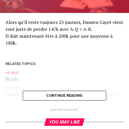
Alors qu’il reste toujours 23 joueurs, Damien Cayet vient
tout juste de perdre 147k avec A-Q < A-K.
Il doit maintenant être à 200k pour une moyenne à
180k.
RELATED TOPICS:
UP NEXT
Break
DON'T MISS
Claude Eddy–Laure échoue aux porte de la table finale
CONTINUE READING
ADVERTISEMENT
YOU MAY LIKE