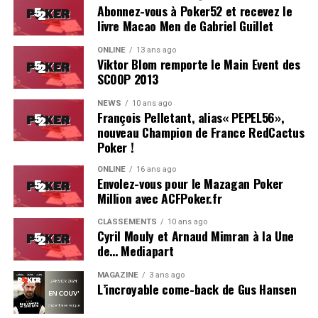
Abonnez-vous à Poker52 et recevez le
livre Macao Men de Gabriel Guillet
ONLINE
13 ans ago
Viktor Blom remporte le Main Event des
SCOOP 2013
Soleau à gauche, sorti par Logghe au centre
NEWS
10 ans ago
François Pelletant, alias« PEPEL56»,
nouveau Champion de France RedCactus
Poker !
ONLINE
16 ans ago
Envolez-vous pour le Mazagan Poker
Million avec ACFPoker.fr
CLASSEMENTS
10 ans ago
Cyril Mouly et Arnaud Mimran à la Une
de… Mediapart
MAGAZINE
3 ans ago
L’incroyable come-back de Gus Hansen