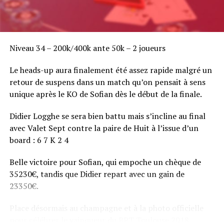
Niveau 34 – 200k/400k ante 50k – 2 joueurs
Le heads-up aura finalement été assez rapide malgré un
retour de suspens dans un match qu’on pensait à sens
unique après le KO de Sofian dès le début de la finale.
Didier Logghe se sera bien battu mais s’incline au final
avec Valet Sept contre la paire de Huit à l’issue d’un
board : 6 7 K 2 4
Belle victoire pour Sofian, qui empoche un chèque de
35230€, tandis que Didier repart avec un gain de
23350€.
Place désormais au champagne et à la photo officielle
pour célébrer le vainqueur du BPT Toulouse 2018.