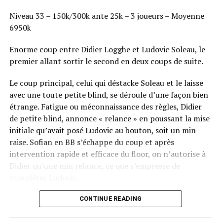
Niveau 33 – 150k/300k ante 25k – 3 joueurs – Moyenne
6950k
Enorme coup entre Didier Logghe et Ludovic Soleau, le
premier allant sortir le second en deux coups de suite.
Le coup principal, celui qui déstacke Soleau et le laisse
avec une toute petite blind, se déroule d’une façon bien
étrange. Fatigue ou méconnaissance des règles, Didier
de petite blind, annonce « relance » en poussant la mise
initiale qu’avait posé Ludovic au bouton, soit un min-
raise. Sofian en BB s’échappe du coup et après
intervention rapide et efficace du floor, on n’autorise à
Didier qu’une min relance, ce que s’empresse de
compléter Ludovic.
Flop QJ4. All-in de Ludovic et insta call de Logghe, avec
CONTINUE READING
QQ pour brelan max floppé. Ludovic retourne les As,