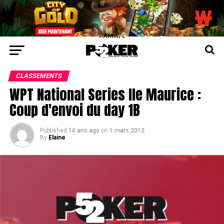
center>
CLASSEMENTS
WPT National Series Ile Maurice :
Coup d'envoi du day 1B
Published
14 ans ago
on
1 mars 2012
By
Elaine