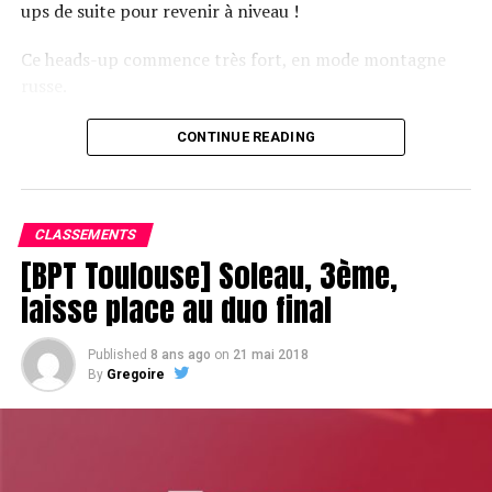
ups de suite pour revenir à niveau !
Ce heads-up commence très fort, en mode montagne
russe.
CONTINUE READING
Le champagne va réchauffer si les deux finalistes ne se décident pas !
CLASSEMENTS
[BPT Toulouse] Soleau, 3ème,
laisse place au duo final
Published
8 ans ago
on
21 mai 2018
By
Gregoire