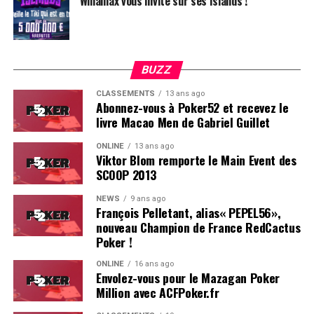
Winamax vous invite sur ses Islands !
BUZZ
CLASSEMENTS
13 ans ago
Abonnez-vous à Poker52 et recevez le
livre Macao Men de Gabriel Guillet
ONLINE
13 ans ago
Viktor Blom remporte le Main Event des
SCOOP 2013
Soleau à gauche, sorti par Logghe au centre
NEWS
9 ans ago
François Pelletant, alias« PEPEL56»,
nouveau Champion de France RedCactus
Poker !
ONLINE
16 ans ago
Envolez-vous pour le Mazagan Poker
Million avec ACFPoker.fr