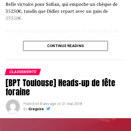
Belle victoire pour Sofian, qui empoche un chèque de
35230€, tandis que Didier repart avec un gain de
23350€.
Place désormais au champagne et à la photo officielle
pour célébrer le vainqueur du BPT Toulouse 2018.
CONTINUE READING
Assis devant une tonne, Sofian remporte le trophée du BPT Toulouse
2018, en costaud !
CLASSEMENTS
[BPT Toulouse] Heads-up de fête
foraine
Published
8 ans ago
on
21 mai 2018
By
Gregoire