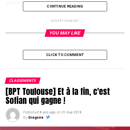
aujourd’hui.
CONTINUE READING
ADVERTISEMENT
RELATED TOPICS:
YOU MAY LIKE
UP NEXT
Les joueurs présents
DON'T MISS
WPT National Series Ile Maurice fin du jour 1 A : Fabrice
CLICK TO COMMENT
Ricci chipleader
CLASSEMENTS
[BPT Toulouse] Et à la fin, c'est
Sofian qui gagne !
Published
8 ans ago
on
21 mai 2018
By
Gregoire