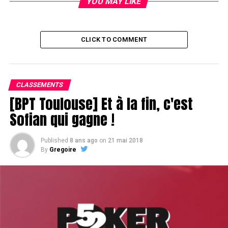
YOU MAY LIKE
CLICK TO COMMENT
CLASSEMENTS
[BPT Toulouse] Et à la fin, c'est
Sofian qui gagne !
Published
8 ans ago
on
21 mai 2018
By
Gregoire