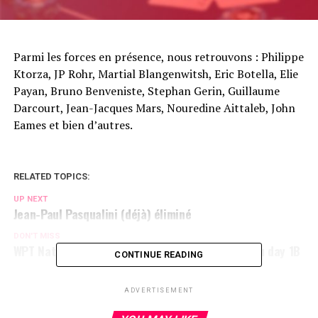
Parmi les forces en présence, nous retrouvons : Philippe
Ktorza, JP Rohr, Martial Blangenwitsh, Eric Botella, Elie
Payan, Bruno Benveniste, Stephan Gerin, Guillaume
Darcourt, Jean-Jacques Mars, Nouredine Aittaleb, John
Eames et bien d’autres.
RELATED TOPICS:
UP NEXT
Jean-Paul Pasqualini (déjà) éliminé
DON'T MISS
WPT National Series Ile Maurice : Coup d'envoi du day 1B
CONTINUE READING
ADVERTISEMENT