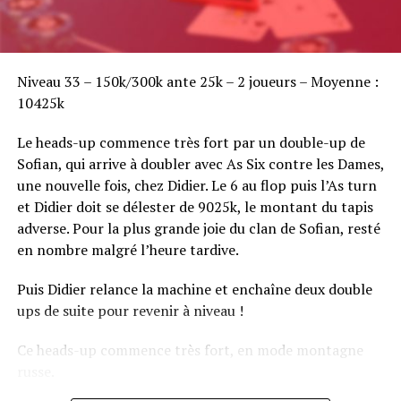
Sofian Benaissa, vainqueur bien entouré !
Niveau 33 – 150k/300k ante 25k – 2 joueurs – Moyenne :
10425k
Le heads-up commence très fort par un double-up de
Sofian, qui arrive à doubler avec As Six contre les Dames,
une nouvelle fois, chez Didier. Le 6 au flop puis l’As turn
et Didier doit se délester de 9025k, le montant du tapis
adverse. Pour la plus grande joie du clan de Sofian, resté
en nombre malgré l’heure tardive.
Puis Didier relance la machine et enchaîne deux double
ups de suite pour revenir à niveau !
Ce heads-up commence très fort, en mode montagne
russe.