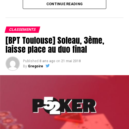
CONTINUE READING
Le champagne va réchauffer si les deux finalistes ne se décident pas !
CLASSEMENTS
[BPT Toulouse] Soleau, 3ème,
laisse place au duo final
Published
8 ans ago
on
21 mai 2018
By
Gregoire