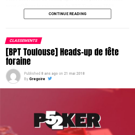
pour célébrer le vainqueur du BPT Toulouse 2018.
CONTINUE READING
Assis devant une tonne, Sofian remporte le trophée du BPT Toulouse
2018, en costaud !
CLASSEMENTS
[BPT Toulouse] Heads-up de fête
foraine
Published
8 ans ago
on
21 mai 2018
By
Gregoire