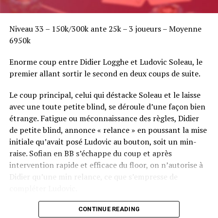
Niveau 33 – 150k/300k ante 25k – 3 joueurs – Moyenne
6950k
Enorme coup entre Didier Logghe et Ludovic Soleau, le
premier allant sortir le second en deux coups de suite.
Le coup principal, celui qui déstacke Soleau et le laisse
avec une toute petite blind, se déroule d’une façon bien
étrange. Fatigue ou méconnaissance des règles, Didier
de petite blind, annonce « relance » en poussant la mise
initiale qu’avait posé Ludovic au bouton, soit un min-
raise. Sofian en BB s’échappe du coup et après
intervention rapide et efficace du floor, on n’autorise à
Didier qu’une min relance, ce que s’empresse de
compléter Ludovic.
Flop QJ4. All-in de Ludovic et insta call de Logghe, avec
CONTINUE READING