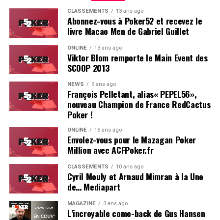
CLASSEMENTS
13 ans ago
Abonnez-vous à Poker52 et recevez le
livre Macao Men de Gabriel Guillet
ONLINE
13 ans ago
Viktor Blom remporte le Main Event des
SCOOP 2013
Soleau à gauche, sorti par Logghe au centre
NEWS
9 ans ago
François Pelletant, alias« PEPEL56»,
nouveau Champion de France RedCactus
Poker !
ONLINE
16 ans ago
Envolez-vous pour le Mazagan Poker
Million avec ACFPoker.fr
CLASSEMENTS
10 ans ago
Cyril Mouly et Arnaud Mimran à la Une
de… Mediapart
MAGAZINE
3 ans ago
L’incroyable come-back de Gus Hansen