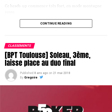
Ce heads-up commence très fort, en mode montagne
russe.
CONTINUE READING
Le champagne va réchauffer si les deux finalistes ne se décident pas !
CLASSEMENTS
[BPT Toulouse] Soleau, 3ème,
laisse place au duo final
Published
8 ans ago
on
21 mai 2018
By
Gregoire