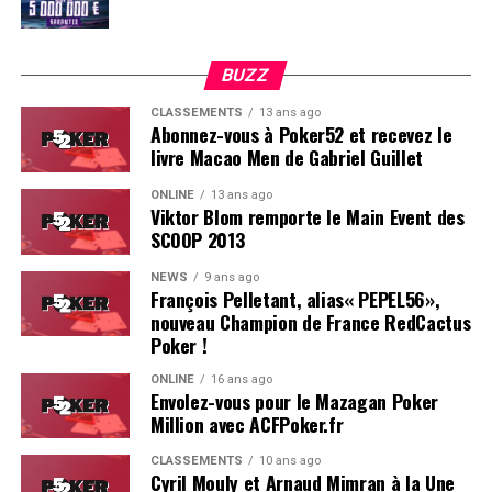
BUZZ
CLASSEMENTS
13 ans ago
Abonnez-vous à Poker52 et recevez le
livre Macao Men de Gabriel Guillet
ONLINE
13 ans ago
Viktor Blom remporte le Main Event des
SCOOP 2013
Soleau à gauche, sorti par Logghe au centre
NEWS
9 ans ago
François Pelletant, alias« PEPEL56»,
nouveau Champion de France RedCactus
Poker !
ONLINE
16 ans ago
Envolez-vous pour le Mazagan Poker
Million avec ACFPoker.fr
CLASSEMENTS
10 ans ago
Cyril Mouly et Arnaud Mimran à la Une