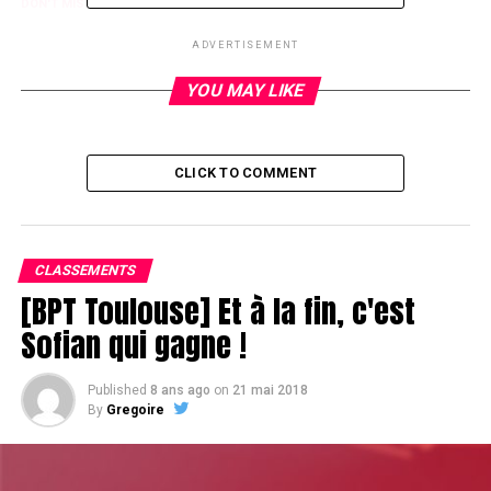
DON'T MISS
Chapelier
ADVERTISEMENT
YOU MAY LIKE
CLICK TO COMMENT
CLASSEMENTS
[BPT Toulouse] Et à la fin, c'est
Sofian qui gagne !
Published
8 ans ago
on
21 mai 2018
By
Gregoire