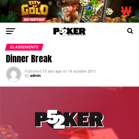
center>
CLASSEMENTS
Dinner Break
Published
15 ans ago
on
16 octobre 2011
By
admin