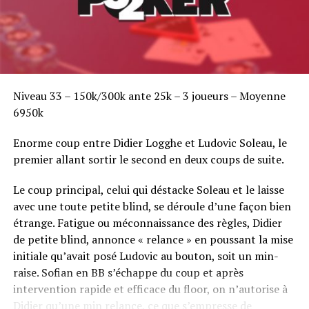
Niveau 33 – 150k/300k ante 25k – 3 joueurs – Moyenne
6950k
Enorme coup entre Didier Logghe et Ludovic Soleau, le
premier allant sortir le second en deux coups de suite.
Le coup principal, celui qui déstacke Soleau et le laisse
avec une toute petite blind, se déroule d’une façon bien
étrange. Fatigue ou méconnaissance des règles, Didier
de petite blind, annonce « relance » en poussant la mise
initiale qu’avait posé Ludovic au bouton, soit un min-
raise. Sofian en BB s’échappe du coup et après
intervention rapide et efficace du floor, on n’autorise à
Didier qu’une min relance, ce que s’empresse de