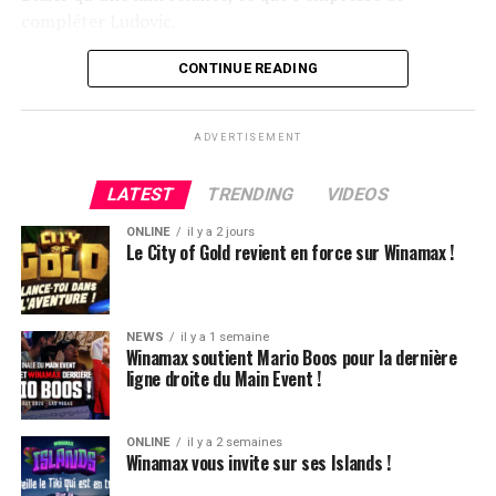
compléter Ludovic.
Flop QJ4. All-in de Ludovic et insta call de Logghe, avec
CONTINUE READING
QQ pour brelan max floppé. Ludovic retourne les As,
meurtris, et rien ne vient l’aider. Après avoir payé les
ADVERTISEMENT
4420k du tapis adverse, il ne lui reste que 450k, soit à
peine une BB, qu’il perdra le coup suivant contre le
LATEST
TRENDING
VIDEOS
même adversaire.
ONLINE
il y a 2 jours
Ludovic Soleau sort donc à la troisième place, pour un
Le City of Gold revient en force sur Winamax !
joli gain de 15720€ !
Place au heads-up final.
NEWS
il y a 1 semaine
Winamax soutient Mario Boos pour la dernière
ligne droite du Main Event !
ONLINE
il y a 2 semaines
Winamax vous invite sur ses Islands !