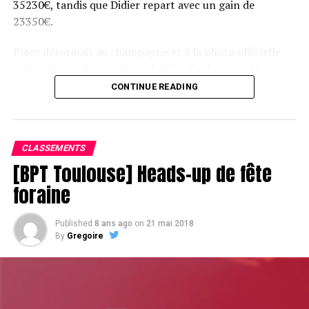
35230€, tandis que Didier repart avec un gain de
23350€.
Place désormais au champagne et à la photo officielle
pour célébrer le vainqueur du BPT Toulouse 2018.
CONTINUE READING
Assis devant une tonne, Sofian remporte le trophée du BPT Toulouse
2018, en costaud !
CLASSEMENTS
[BPT Toulouse] Heads-up de fête
foraine
Published
8 ans ago
on
21 mai 2018
By
Gregoire