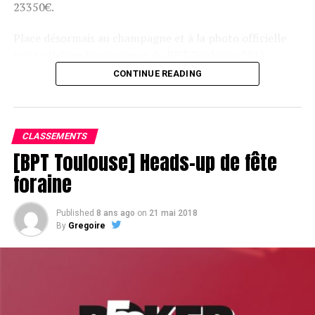
23350€.
Place désormais au champagne et à la photo officielle
pour célébrer le vainqueur du BPT Toulouse 2018.
CONTINUE READING
Assis devant une tonne, Sofian remporte le trophée du BPT Toulouse
2018, en costaud !
CLASSEMENTS
[BPT Toulouse] Heads-up de fête
foraine
Published
8 ans ago
on
21 mai 2018
By
Gregoire