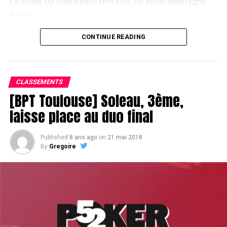
Ce heads-up commence très fort, en mode montagne
russe.
CONTINUE READING
Le champagne va réchauffer si les deux finalistes ne se décident pas !
CLASSEMENTS
[BPT Toulouse] Soleau, 3ème,
laisse place au duo final
Published
8 ans ago
on
21 mai 2018
By
Gregoire