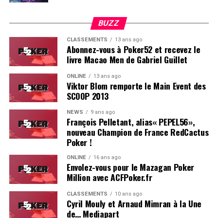
BUZZ
CLASSEMENTS
13 ans ago
Abonnez-vous à Poker52 et recevez le
livre Macao Men de Gabriel Guillet
ONLINE
13 ans ago
Viktor Blom remporte le Main Event des
SCOOP 2013
Soleau à gauche, sorti par Logghe au centre
NEWS
9 ans ago
François Pelletant, alias« PEPEL56»,
nouveau Champion de France RedCactus
Poker !
ONLINE
16 ans ago
Envolez-vous pour le Mazagan Poker
Million avec ACFPoker.fr
CLASSEMENTS
10 ans ago
Cyril Mouly et Arnaud Mimran à la Une
de… Mediapart