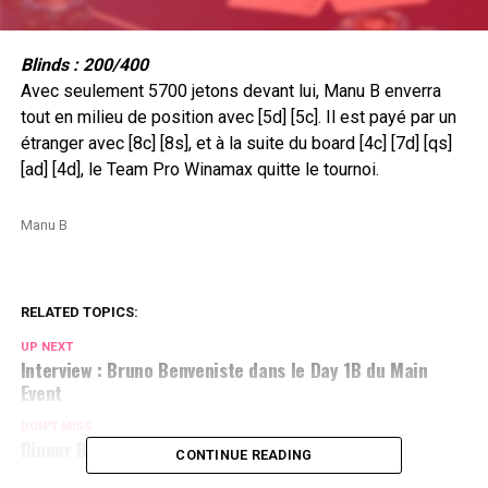
Blinds : 200/400
Avec seulement 5700 jetons devant lui, Manu B enverra
tout en milieu de position avec [5d] [5c]. Il est payé par un
étranger avec [8c] [8s], et à la suite du board [4c] [7d] [qs]
[ad] [4d], le Team Pro Winamax quitte le tournoi.
Manu B
RELATED TOPICS:
UP NEXT
Interview : Bruno Benveniste dans le Day 1B du Main
Event
DON'T MISS
Dinner Break
CONTINUE READING