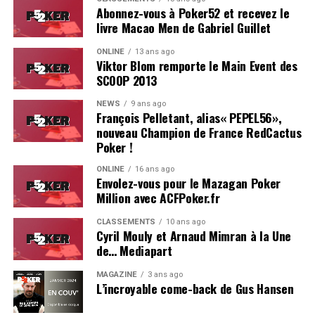
Abonnez-vous à Poker52 et recevez le
livre Macao Men de Gabriel Guillet
ONLINE
13 ans ago
Viktor Blom remporte le Main Event des
SCOOP 2013
Soleau à gauche, sorti par Logghe au centre
NEWS
9 ans ago
François Pelletant, alias« PEPEL56»,
nouveau Champion de France RedCactus
Poker !
ONLINE
16 ans ago
Envolez-vous pour le Mazagan Poker
Million avec ACFPoker.fr
CLASSEMENTS
10 ans ago
Cyril Mouly et Arnaud Mimran à la Une
de… Mediapart
MAGAZINE
3 ans ago
L’incroyable come-back de Gus Hansen