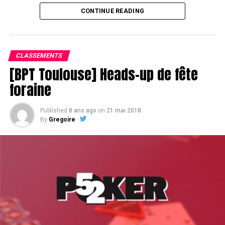
CONTINUE READING
Assis devant une tonne, Sofian remporte le trophée du BPT Toulouse
2018, en costaud !
CLASSEMENTS
[BPT Toulouse] Heads-up de fête
foraine
Published
8 ans ago
on
21 mai 2018
By
Gregoire