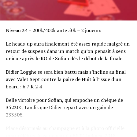
Niveau 34 – 200k/400k ante 50k – 2 joueurs
Le heads-up aura finalement été assez rapide malgré un
retour de suspens dans un match qu’on pensait à sens
unique après le KO de Sofian dès le début de la finale.
Didier Logghe se sera bien battu mais s’incline au final
avec Valet Sept contre la paire de Huit à l’issue d’un
board : 6 7 K 2 4
Belle victoire pour Sofian, qui empoche un chèque de
35230€, tandis que Didier repart avec un gain de
23350€.
Place désormais au champagne et à la photo officielle
pour célébrer le vainqueur du BPT Toulouse 2018.