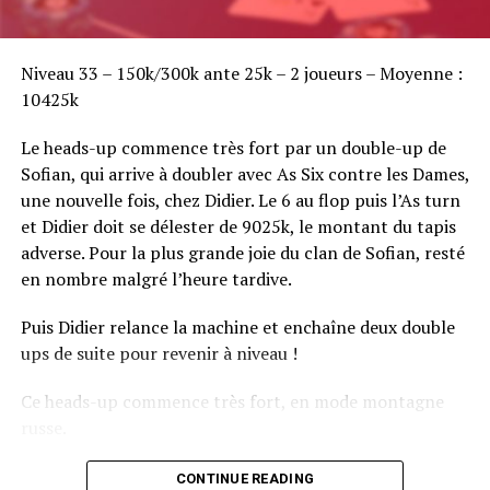
Sofian Benaissa, vainqueur bien entouré !
Niveau 33 – 150k/300k ante 25k – 2 joueurs – Moyenne :
10425k
Le heads-up commence très fort par un double-up de
Sofian, qui arrive à doubler avec As Six contre les Dames,
une nouvelle fois, chez Didier. Le 6 au flop puis l’As turn
et Didier doit se délester de 9025k, le montant du tapis
adverse. Pour la plus grande joie du clan de Sofian, resté
en nombre malgré l’heure tardive.
Puis Didier relance la machine et enchaîne deux double
ups de suite pour revenir à niveau !
Ce heads-up commence très fort, en mode montagne
russe.
CONTINUE READING