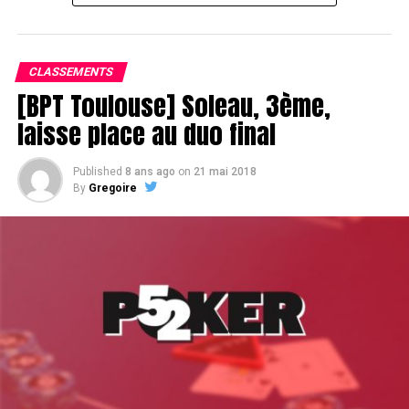
Le champagne va réchauffer si les deux finalistes ne se décident pas !
CLASSEMENTS
[BPT Toulouse] Soleau, 3ème,
laisse place au duo final
Published
8 ans ago
on
21 mai 2018
By
Gregoire