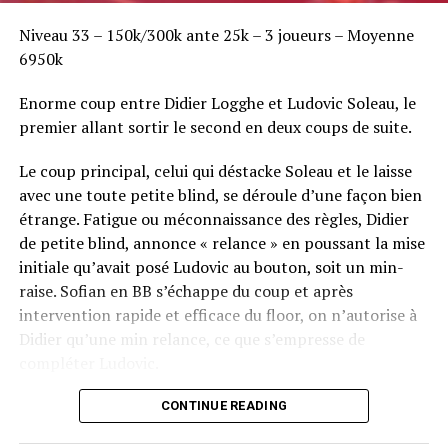
Niveau 33 – 150k/300k ante 25k – 3 joueurs – Moyenne
6950k
Enorme coup entre Didier Logghe et Ludovic Soleau, le
premier allant sortir le second en deux coups de suite.
Le coup principal, celui qui déstacke Soleau et le laisse
avec une toute petite blind, se déroule d’une façon bien
étrange. Fatigue ou méconnaissance des règles, Didier
de petite blind, annonce « relance » en poussant la mise
initiale qu’avait posé Ludovic au bouton, soit un min-
raise. Sofian en BB s’échappe du coup et après
intervention rapide et efficace du floor, on n’autorise à
Didier qu’une min relance, ce que s’empresse de
compléter Ludovic.
Flop QJ4. All-in de Ludovic et insta call de Logghe, avec
CONTINUE READING
QQ pour brelan max floppé. Ludovic retourne les As,