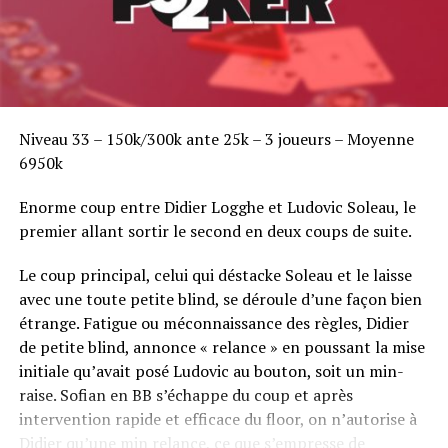
Niveau 33 – 150k/300k ante 25k – 3 joueurs – Moyenne
6950k
Enorme coup entre Didier Logghe et Ludovic Soleau, le
premier allant sortir le second en deux coups de suite.
Le coup principal, celui qui déstacke Soleau et le laisse
avec une toute petite blind, se déroule d’une façon bien
étrange. Fatigue ou méconnaissance des règles, Didier
de petite blind, annonce « relance » en poussant la mise
initiale qu’avait posé Ludovic au bouton, soit un min-
raise. Sofian en BB s’échappe du coup et après
intervention rapide et efficace du floor, on n’autorise à
Didier qu’une min relance, ce que s’empresse de