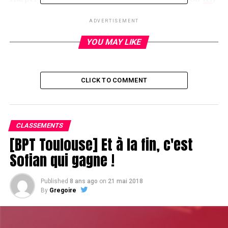
ADVERTISEMENT
RELATED TOPICS:
YOU MAY LIKE
UP NEXT
Julien Jolivet OUT
DON'T MISS
CLICK TO COMMENT
Dinner break !
CLASSEMENTS
[BPT Toulouse] Et à la fin, c'est
Sofian qui gagne !
Published
8 ans ago
on
21 mai 2018
By
Gregoire