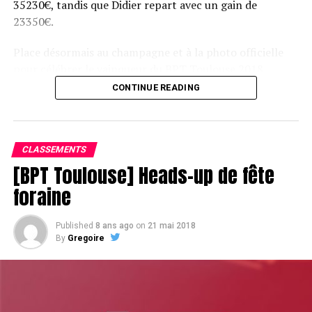
35230€, tandis que Didier repart avec un gain de
23350€.
Place désormais au champagne et à la photo officielle
pour célébrer le vainqueur du BPT Toulouse 2018.
CONTINUE READING
Assis devant une tonne, Sofian remporte le trophée du BPT Toulouse
2018, en costaud !
CLASSEMENTS
[BPT Toulouse] Heads-up de fête
foraine
Published
8 ans ago
on
21 mai 2018
By
Gregoire