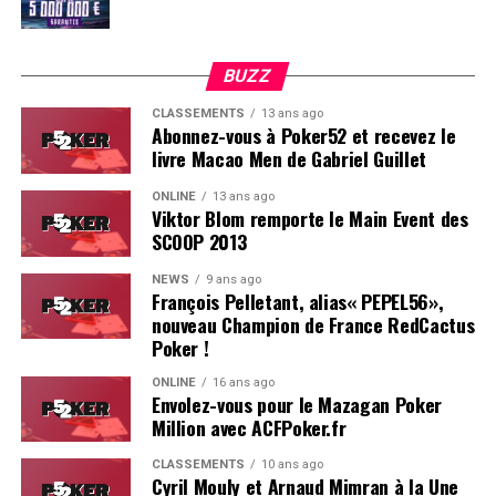
BUZZ
CLASSEMENTS
13 ans ago
Abonnez-vous à Poker52 et recevez le
livre Macao Men de Gabriel Guillet
ONLINE
13 ans ago
Viktor Blom remporte le Main Event des
SCOOP 2013
Soleau à gauche, sorti par Logghe au centre
NEWS
9 ans ago
François Pelletant, alias« PEPEL56»,
nouveau Champion de France RedCactus
Poker !
ONLINE
16 ans ago
Envolez-vous pour le Mazagan Poker
Million avec ACFPoker.fr
CLASSEMENTS
10 ans ago
Cyril Mouly et Arnaud Mimran à la Une