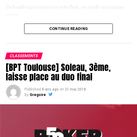
Ce heads-up commence très fort, en mode montagne
russe.
CONTINUE READING
Le champagne va réchauffer si les deux finalistes ne se décident pas !
CLASSEMENTS
[BPT Toulouse] Soleau, 3ème,
laisse place au duo final
Published
8 ans ago
on
21 mai 2018
By
Gregoire