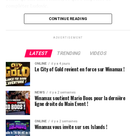
compléter Ludovic.
Flop QJ4. All-in de Ludovic et insta call de Logghe, avec
CONTINUE READING
QQ pour brelan max floppé. Ludovic retourne les As,
meurtris, et rien ne vient l’aider. Après avoir payé les
ADVERTISEMENT
4420k du tapis adverse, il ne lui reste que 450k, soit à
peine une BB, qu’il perdra le coup suivant contre le
LATEST
TRENDING
VIDEOS
même adversaire.
ONLINE
il y a 4 jours
Ludovic Soleau sort donc à la troisième place, pour un
Le City of Gold revient en force sur Winamax !
joli gain de 15720€ !
Place au heads-up final.
NEWS
il y a 2 semaines
Winamax soutient Mario Boos pour la dernière
ligne droite du Main Event !
ONLINE
il y a 2 semaines
Winamax vous invite sur ses Islands !