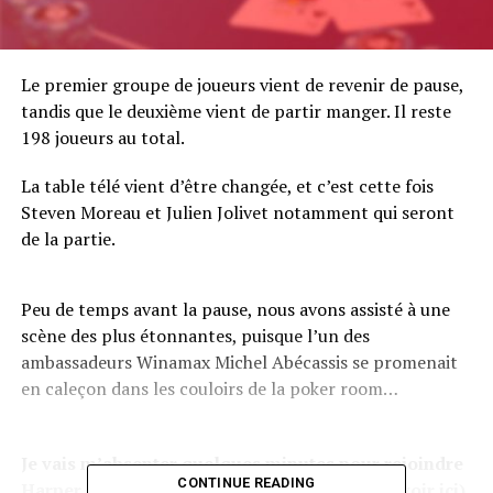
Le premier groupe de joueurs vient de revenir de pause,
tandis que le deuxième vient de partir manger. Il reste
198 joueurs au total.
La table télé vient d’être changée, et c’est cette fois
Steven Moreau et Julien Jolivet notamment qui seront
de la partie.
Peu de temps avant la pause, nous avons assisté à une
scène des plus étonnantes, puisque l’un des
ambassadeurs Winamax Michel Abécassis se promenait
en caleçon dans les couloirs de la poker room…
Je vais m’absenter quelques minutes pour rejoindre
CONTINUE READING
Harper aux commentaires de la table télé (à voir
ici
)