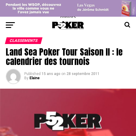
center>
CLASSEMENTS
Land Sea Poker Tour Saison II : le
calendrier des tournois
Published
15 ans ago
on
28 septembre 2011
By
Elaine