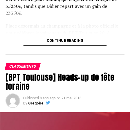
35230€, tandis que Didier repart avec un gain de
23350€.
Place désormais au champagne et à la photo officielle
pour célébrer le vainqueur du BPT Toulouse 2018.
CONTINUE READING
Assis devant une tonne, Sofian remporte le trophée du BPT Toulouse
2018, en costaud !
CLASSEMENTS
[BPT Toulouse] Heads-up de fête
foraine
Published
8 ans ago
on
21 mai 2018
By
Gregoire