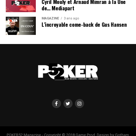
Cyril Mouly et Arnaud Mimran à la Une
de… Mediapart
MAGAZINE
3 ans ago
L’incroyable come-back de Gus Hansen
POKER52 Magazine - Copyright © 2018 Game Prod. Design by Gotham