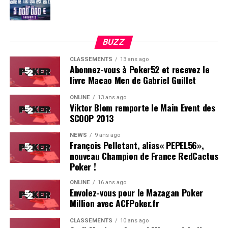
BUZZ
CLASSEMENTS
13 ans ago
Abonnez-vous à Poker52 et recevez le
livre Macao Men de Gabriel Guillet
ONLINE
13 ans ago
Viktor Blom remporte le Main Event des
SCOOP 2013
Soleau à gauche, sorti par Logghe au centre
NEWS
9 ans ago
François Pelletant, alias« PEPEL56»,
nouveau Champion de France RedCactus
Poker !
ONLINE
16 ans ago
Envolez-vous pour le Mazagan Poker
Million avec ACFPoker.fr
CLASSEMENTS
10 ans ago