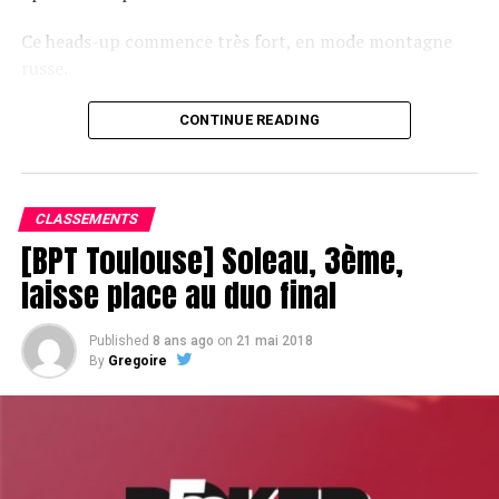
Ce heads-up commence très fort, en mode montagne
russe.
CONTINUE READING
Le champagne va réchauffer si les deux finalistes ne se décident pas !
CLASSEMENTS
[BPT Toulouse] Soleau, 3ème,
laisse place au duo final
Published
8 ans ago
on
21 mai 2018
By
Gregoire