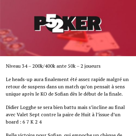
Les TexaPoker Series reviennent, les 1er et 2 octobre à
Gruissan
DON'T MISS
No Deal
Niveau 34 – 200k/400k ante 50k – 2 joueurs
Le heads-up aura finalement été assez rapide malgré un
retour de suspens dans un match qu’on pensait à sens
unique après le KO de Sofian dès le début de la finale.
Didier Logghe se sera bien battu mais s’incline au final
avec Valet Sept contre la paire de Huit à l’issue d’un
board : 6 7 K 2 4
Belle victoire pour Sofian, qui empoche un chèque de