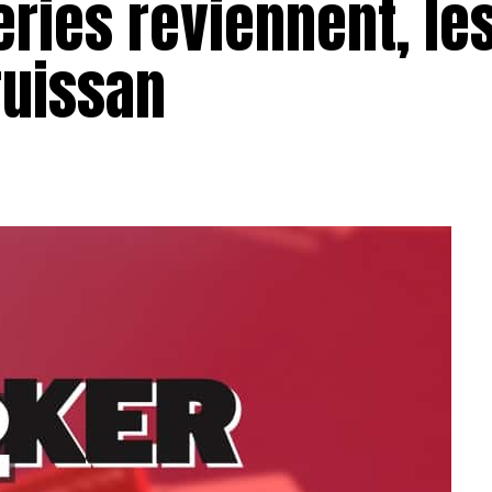
ries reviennent, les
ruissan