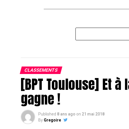
CLASSEMENTS
[BPT Toulouse] Et à l
gagne !
Published
8 ans ago
on
21 mai 2018
By
Gregoire