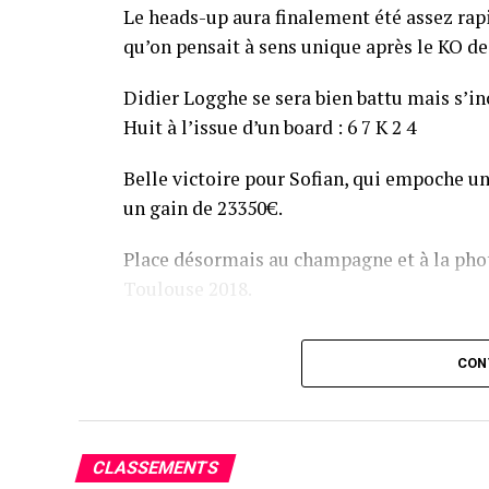
Le heads-up aura finalement été assez ra
qu’on pensait à sens unique après le KO de 
Didier Logghe se sera bien battu mais s’inc
Huit à l’issue d’un board : 6 7 K 2 4
Belle victoire pour Sofian, qui empoche un
un gain de 23350€.
Place désormais au champagne et à la phot
Toulouse 2018.
Assis devant une tonne, Sofian remporte le trophée du BP
CON
CLASSEMENTS