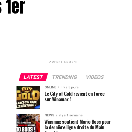
 1er
ADVERTISEMENT
LATEST
TRENDING
VIDEOS
ONLINE
il y a 3 jours
Le City of Gold revient en force
sur Winamax !
NEWS
il y a 1 semaine
Winamax soutient Mario Boos pour
la dernière ligne droite du Main