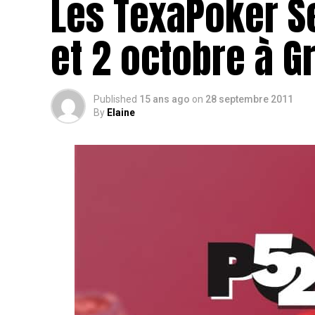
Les TexaPoker Se
et 2 octobre à G
Published
15 ans ago
on
28 septembre 2011
By
Elaine