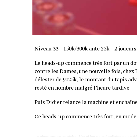
Sofian Benaissa, vainqueur bien entouré !
Niveau 33 – 150k/300k ante 25k – 2 joueur
Le heads-up commence très fort par un dou
contre les Dames, une nouvelle fois, chez Di
délester de 9025k, le montant du tapis adve
resté en nombre malgré l’heure tardive.
Puis Didier relance la machine et enchaîne
Ce heads-up commence très fort, en mode
Le champagne va réchauffer si les deux finalistes ne se dé