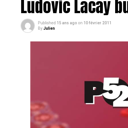
Ludovic Lacay b
Published
15 ans ago
on
10 février 2011
By
Julien