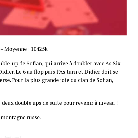
s – Moyenne : 10425k
ble-up de Sofian, qui arrive à doubler avec As Six
dier. Le 6 au flop puis l’As turn et Didier doit se
rse. Pour la plus grande joie du clan de Sofian,
 deux double ups de suite pour revenir à niveau !
 montagne russe.
cident pas !