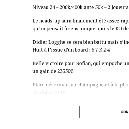
Niveau 34 – 200k/400k ante 50k – 2 joueurs
Le heads-up aura finalement été assez ra
qu’on pensait à sens unique après le KO de 
Didier Logghe se sera bien battu mais s’inc
Huit à l’issue d’un board : 6 7 K 2 4
Belle victoire pour Sofian, qui empoche un
un gain de 23350€.
Place désormais au champagne et à la phot
Toulouse 2018.
Assis devant une tonne, Sofian remporte le trophée du BP
CON