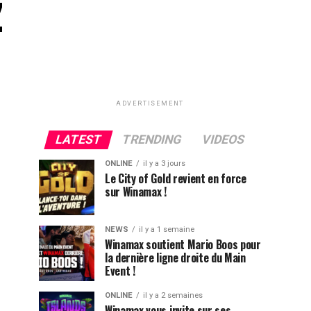
z
ADVERTISEMENT
LATEST
TRENDING
VIDEOS
ONLINE
il y a 3 jours
Le City of Gold revient en force
sur Winamax !
NEWS
il y a 1 semaine
Winamax soutient Mario Boos pour
la dernière ligne droite du Main
Event !
ONLINE
il y a 2 semaines
Winamax vous invite sur ses