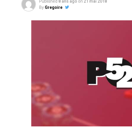
Published
8 ans ago
on
21 mai 2018
By
Gregoire