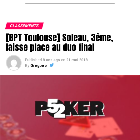
Le champagne va réchauffer si les deux finalistes ne se décident pas !
CLASSEMENTS
[BPT Toulouse] Soleau, 3ème,
laisse place au duo final
Published
8 ans ago
on
21 mai 2018
By
Gregoire