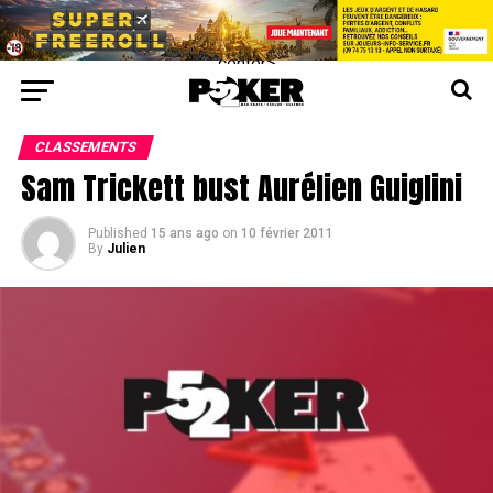
center>
CLASSEMENTS
Sam Trickett bust Aurélien Guiglini
Published
15 ans ago
on
10 février 2011
By
Julien