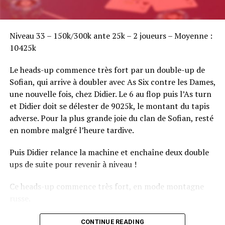
Sofian Benaissa, vainqueur bien entouré !
Niveau 33 – 150k/300k ante 25k – 2 joueurs – Moyenne :
10425k
Le heads-up commence très fort par un double-up de
Sofian, qui arrive à doubler avec As Six contre les Dames,
une nouvelle fois, chez Didier. Le 6 au flop puis l’As turn
et Didier doit se délester de 9025k, le montant du tapis
adverse. Pour la plus grande joie du clan de Sofian, resté
en nombre malgré l’heure tardive.
Puis Didier relance la machine et enchaîne deux double
ups de suite pour revenir à niveau !
Ce heads-up commence très fort, en mode montagne
russe.
CONTINUE READING