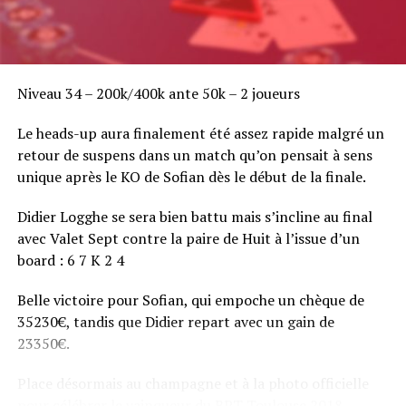
Niveau 34 – 200k/400k ante 50k – 2 joueurs
Le heads-up aura finalement été assez rapide malgré un
retour de suspens dans un match qu’on pensait à sens
unique après le KO de Sofian dès le début de la finale.
Didier Logghe se sera bien battu mais s’incline au final
avec Valet Sept contre la paire de Huit à l’issue d’un
board : 6 7 K 2 4
Belle victoire pour Sofian, qui empoche un chèque de
35230€, tandis que Didier repart avec un gain de
23350€.
Place désormais au champagne et à la photo officielle
pour célébrer le vainqueur du BPT Toulouse 2018.