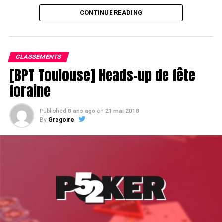
CONTINUE READING
Assis devant une tonne, Sofian remporte le trophée du BPT Toulouse
2018, en costaud !
CLASSEMENTS
[BPT Toulouse] Heads-up de fête
foraine
Published
8 ans ago
on
21 mai 2018
By
Gregoire