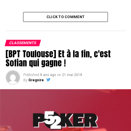
CLICK TO COMMENT
CLASSEMENTS
[BPT Toulouse] Et à la fin, c'est
Sofian qui gagne !
Published
8 ans ago
on
21 mai 2018
By
Gregoire