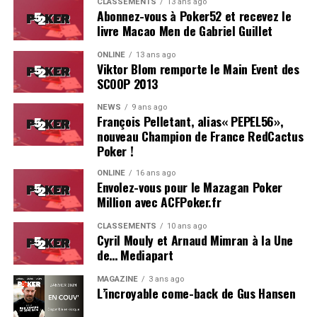
CLASSEMENTS
13 ans ago
Abonnez-vous à Poker52 et recevez le
livre Macao Men de Gabriel Guillet
ONLINE
13 ans ago
Viktor Blom remporte le Main Event des
SCOOP 2013
Soleau à gauche, sorti par Logghe au centre
NEWS
9 ans ago
François Pelletant, alias« PEPEL56»,
nouveau Champion de France RedCactus
Poker !
ONLINE
16 ans ago
Envolez-vous pour le Mazagan Poker
Million avec ACFPoker.fr
CLASSEMENTS
10 ans ago
Cyril Mouly et Arnaud Mimran à la Une
de… Mediapart
MAGAZINE
3 ans ago
L’incroyable come-back de Gus Hansen