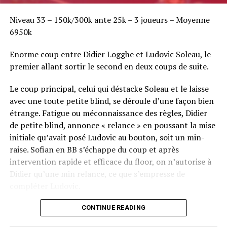
Niveau 33 – 150k/300k ante 25k – 3 joueurs – Moyenne
6950k
Enorme coup entre Didier Logghe et Ludovic Soleau, le
premier allant sortir le second en deux coups de suite.
Le coup principal, celui qui déstacke Soleau et le laisse
avec une toute petite blind, se déroule d’une façon bien
étrange. Fatigue ou méconnaissance des règles, Didier
de petite blind, annonce « relance » en poussant la mise
initiale qu’avait posé Ludovic au bouton, soit un min-
raise. Sofian en BB s’échappe du coup et après
intervention rapide et efficace du floor, on n’autorise à
Didier qu’une min relance, ce que s’empresse de
compléter Ludovic.
Flop QJ4. All-in de Ludovic et insta call de Logghe, avec
CONTINUE READING
QQ pour brelan max floppé. Ludovic retourne les As,