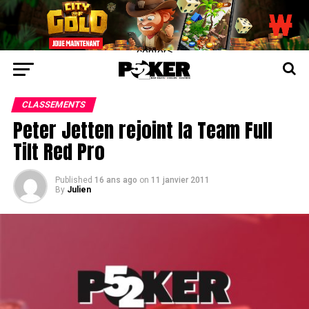
center>
CLASSEMENTS
Peter Jetten rejoint la Team Full
Tilt Red Pro
Published
16 ans ago
on
11 janvier 2011
By
Julien