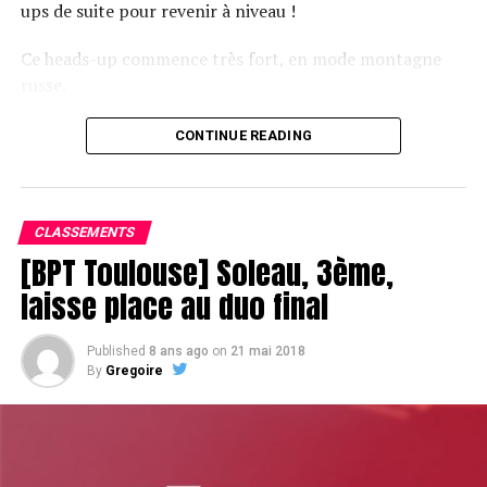
ups de suite pour revenir à niveau !
Ce heads-up commence très fort, en mode montagne
russe.
CONTINUE READING
Le champagne va réchauffer si les deux finalistes ne se décident pas !
CLASSEMENTS
[BPT Toulouse] Soleau, 3ème,
laisse place au duo final
Published
8 ans ago
on
21 mai 2018
By
Gregoire