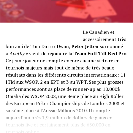
Le Canadien et
accessoirement très
bon ami de Tom Durrrr Dwan,
Peter Jetten
surnommé
« Apathy »
vient de rejoindre la
Team Full Tilt Red Pro
.
Ce jeune joueur ne compte encore aucune victoire en
tournois majeurs mais tout de même de très beaux
résultats dans les différents circuits internationaux : 11
ITM aux WSOP, 2 en EPT et 3 au WPT. Ses plus grosses
performances sont sa place de runner-up au 10.000$
Omaha des WSOP 2008, une 4ème place au High Roller
des European Poker Championships de Londres 2008 et
sa 5ème place à l’Aussie Millions 2010. Il compte
aujourd’hui près 1,9 million de dollars de gains en
tournois live et certainement plus de 650.000 en
tournois online.