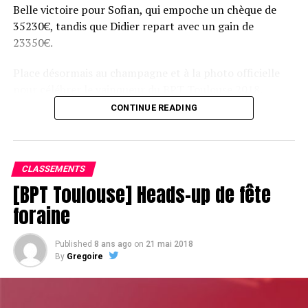
Belle victoire pour Sofian, qui empoche un chèque de
35230€, tandis que Didier repart avec un gain de
23350€.
Place désormais au champagne et à la photo officielle
pour célébrer le vainqueur du BPT Toulouse 2018.
CONTINUE READING
Assis devant une tonne, Sofian remporte le trophée du BPT Toulouse
2018, en costaud !
CLASSEMENTS
[BPT Toulouse] Heads-up de fête
foraine
Published
8 ans ago
on
21 mai 2018
By
Gregoire