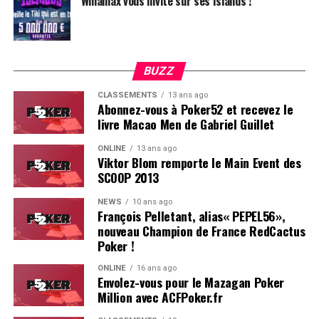
Winamax vous invite sur ses Islands !
BUZZ
CLASSEMENTS
13 ans ago
Abonnez-vous à Poker52 et recevez le
livre Macao Men de Gabriel Guillet
ONLINE
13 ans ago
Viktor Blom remporte le Main Event des
SCOOP 2013
Soleau à gauche, sorti par Logghe au centre
NEWS
10 ans ago
François Pelletant, alias« PEPEL56»,
nouveau Champion de France RedCactus
Poker !
ONLINE
16 ans ago
Envolez-vous pour le Mazagan Poker
Million avec ACFPoker.fr