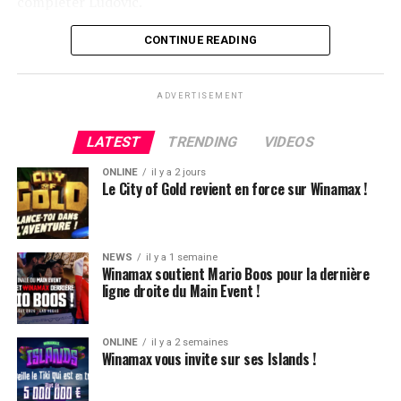
compléter Ludovic.
presque à leurs heures, ils n’ont pourtant pas été au
bout de leurs espérances à l’instar d’autres joueurs qui
Flop QJ4. All-in de Ludovic et insta call de Logghe, avec
CONTINUE READING
sont restés dans le rythme tout le tournoi sans faire
QQ pour brelan max floppé. Ludovic retourne les As,
trop de bruit mais qui ont réussi à accomplir de belles
meurtris, et rien ne vient l’aider. Après avoir payé les
performances. Le runner-up, Jamel Haddad, aura eu le
ADVERTISEMENT
4420k du tapis adverse, il ne lui reste que 450k, soit à
mérite d’être resté solide lors des deux premiers jours et
peine une BB, qu’il perdra le coup suivant contre le
a bénéficié de pas mal de réussite durant le money-time,
LATEST
TRENDING
VIDEOS
même adversaire.
chance qui l’a abandonné au moment du heads-up final.
ONLINE
il y a 2 jours
Ludovic Soleau sort donc à la troisième place, pour un
Le City of Gold revient en force sur Winamax !
Alain Fabre, directeur général du casino nous confie ses
joli gain de 15720€ !
impressions d’après tournoi. Malgré de nombreux
Place au heads-up final.
tournois organisés à la même période : Haussmann,
NEWS
il y a 1 semaine
WSOP et malgré le début de la Coupe du monde de
Winamax soutient Mario Boos pour la dernière
ligne droite du Main Event !
football, il se dit très satisfait de l’engouement suscité
par l’événement. Sa plus grande fierté réside dans le fait
que le poker n’ait ouvert ses portes qu’en décembre
ONLINE
il y a 2 semaines
dernier dans ce Casino Barrière de Cannes. De plus, un
Winamax vous invite sur ses Islands !
tel tournoi demandait une formation irréprochable du
personnel et toute la préparation s’est faite en interne.