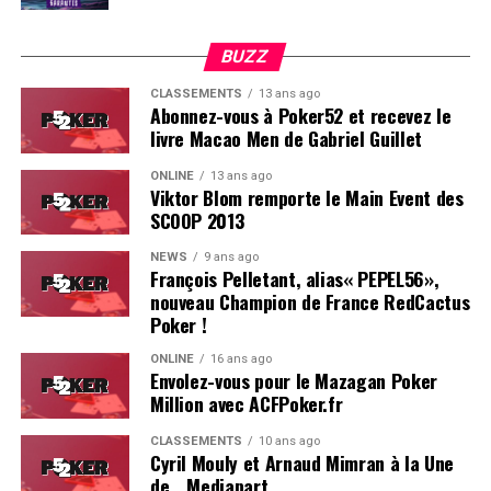
Pour une première, ce Deep-Stack aura donc été un
essai concluant et sera évidemment à refaire, peut-être
BUZZ
en y rajoutant une journée ou deux de plus pour des
CLASSEMENTS
13 ans ago
satellites, Side Events voire même un Ladies. Le plus
Abonnez-vous à Poker52 et recevez le
compliqué n’est pas l’organisation en elle-même mais
livre Macao Men de Gabriel Guillet
réside plutôt dans le choix de la date puisque les
ONLINE
13 ans ago
packages « buy-in + hôtel » se doivent d’être proposés
Viktor Blom remporte le Main Event des
hors saisons hautes et qu’il n’y ait pas non plus de
SCOOP 2013
tournois importants en même temps. Une chose est
Soleau à gauche, sorti par Logghe au centre
NEWS
9 ans ago
certaine : ces premières Cannes Croisette Hold’Em
François Pelletant, alias« PEPEL56»,
Series ont été une très belle réussite.
nouveau Champion de France RedCactus
Poker !
ONLINE
16 ans ago
RELATED TOPICS:
Envolez-vous pour le Mazagan Poker
Million avec ACFPoker.fr
UP NEXT
Roger Hairabedian concurrence James Bond
CLASSEMENTS
10 ans ago
Cyril Mouly et Arnaud Mimran à la Une
DON'T MISS
Amateurs et passionnés
de… Mediapart